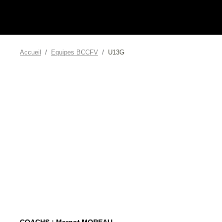
Accueil
Equipes BCCFV
U13G
COACHS : Margot MOREAU