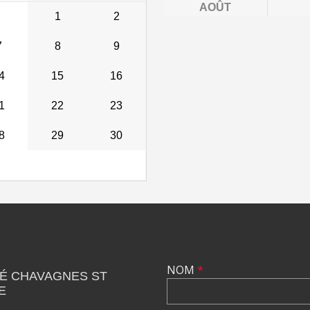
AOÛT
1
2
7
8
9
4
15
16
1
22
23
8
29
30
NOM
*
É CHAVAGNES ST
E